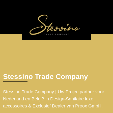
Stessino Trade Company
Stessino Trade Company | Uw Projectpartner voor
Nederland en België in Design-Sanitaire luxe
accessoires & Exclusief Dealer van Proox GmbH.